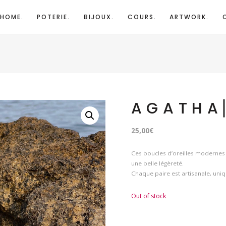
HOME.
POTERIE.
BIJOUX.
COURS.
ARTWORK.
A G A T H A⎟
25,00
€
Ces boucles d’oreilles modernes 
une belle légèreté.
Chaque paire est artisanale, uniq
Out of stock