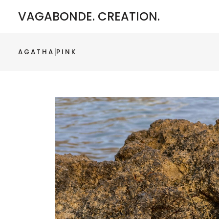
VAGABONDE. CREATION.
A G A T H A⎟P I N K