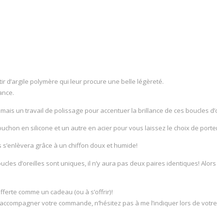
r d’argile polymère qui leur procure une belle légèreté.
ance.
, mais un travail de polissage pour accentuer la brillance de ces boucles d’o
chon en silicone et un autre en acier pour vous laissez le choix de porte
s s’enlèvera grâce à un chiffon doux et humide!
boucles d’oreilles sont uniques, il n’y aura pas deux paires identiques! Al
ferte comme un cadeau (ou à s’offrir)!
ccompagner votre commande, n’hésitez pas à me l’indiquer lors de votre