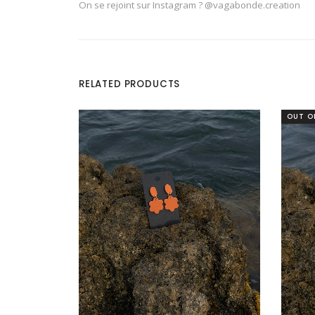
On se rejoint sur Instagram ? @vagabonde.creation
RELATED PRODUCTS
OUT O