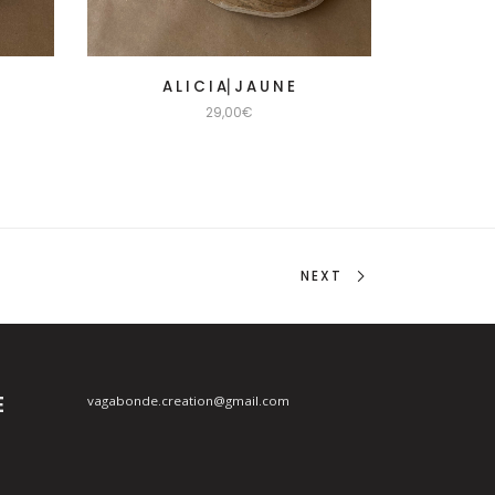
A L I C I A⎜J A U N E
29,00
€
NEXT
E
vagabonde.creation@gmail.com