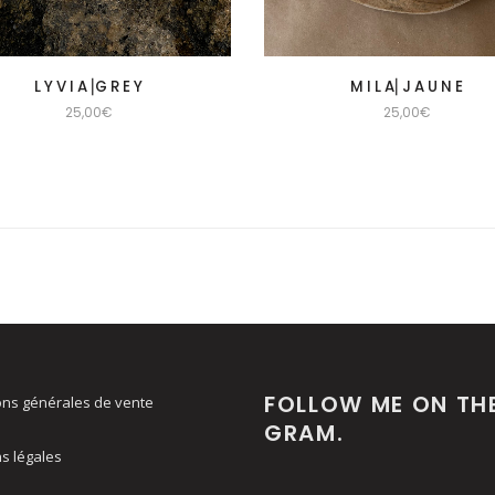
L Y V I A⎟G R E Y
M I L A⎜J A U N E
25,00
€
25,00
€
FOLLOW ME ON TH
ons générales de vente
GRAM.
s légales