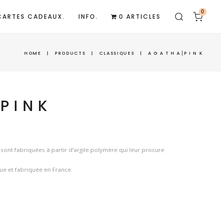
0
CARTES CADEAUX.
INFO.
0 ARTICLES
HOME
|
PRODUCTS
|
CLASSIQUES
|
A G A T H A⎟P I N K
P I N K
sont fabriquées à partir d’argile polymère qui leur procure
ue et fabriquée en France.