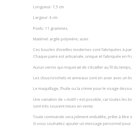
Longueur: 7,5 cm.
Largeur: 4 cm.
Poids: 11 grammes.
Matériel: argile polymère; acier.
Ces boucles d’oreilles modernes sont fabriquées à parti
Chaque paire est artisanale, unique et fabriquée en Fr
Aucun vernis qui risquerait de s’écailler au fil du temps
Les clous/crochets et anneaux sont en acier avec un bou
Le maquillage, l’huile ou la crème pour le visage dessu
Une variation de « motif » est possible, car toutes les 
sont très souvent mises en vente.
Toute commande sera joliment emballée, prête à être of
Si vous souhaitez ajouter un message personnel pour a