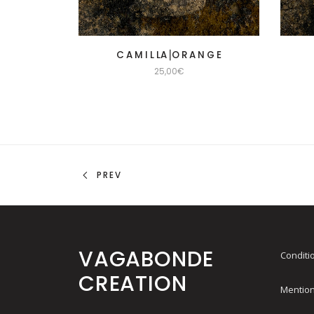
C A M I L LA⎟O R A N G E
25,00
€
PREV
VAGABONDE
Conditi
CREATION
Mention