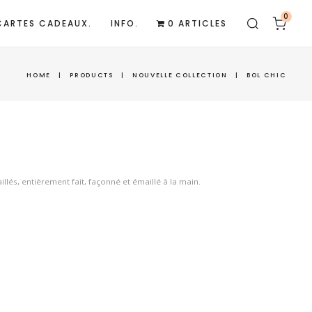
0
CARTES CADEAUX.
INFO.
0 ARTICLES
HOME
|
PRODUCTS
|
NOUVELLE COLLECTION
|
BOL CHIC
illés, entièrement fait, façonné et émaillé à la main.