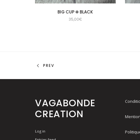
BIG CUP ❁ BLACK
35,00
€
PREV
VAGABONDE
Conditi
CREATION
Mention
Log in
Politiqu
Entries feed