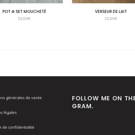
VERSEUR DE LAIT
POT ❁ SET MOUCHETÉ
20,00
€
20,00
€
FOLLOW ME ON TH
ons générales de vente
GRAM.
s légales
e de confidentialité