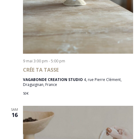
N
T
S
9 mai 3:00 pm
-
5:00 pm
CRÉE TA TASSE
VAGABONDE CREATION STUDIO
4, rue Pierre Clément,
Draguignan, France
50€
SAM
16