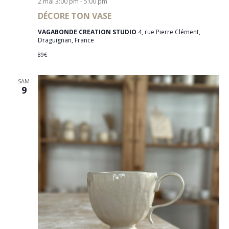
D
2 mai 3:00 pm
-
5:00 pm
DÉCORE TON VASE
E
VAGABONDE CREATION STUDIO
4, rue Pierre Clément,
V
Draguignan, France
U
89€
E
SAM
S
9
É
V
È
N
E
M
E