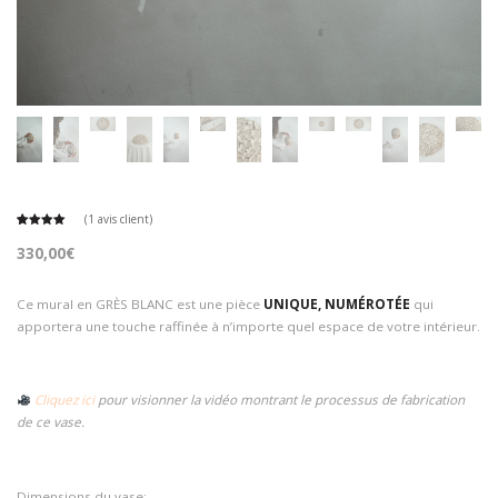
(
1
avis client)
5.00
Noté
1
sur 5
330,00
€
basé sur
notation
client
Ce mural en GRÈS BLANC est une pièce
UNIQUE, NUMÉROTÉE
qui
apportera une touche raffinée à n’importe quel espace de votre intérieur.
Cliquez ici
pour visionner la vidéo montrant le processus de fabrication
de ce vase.
Dimensions du vase: