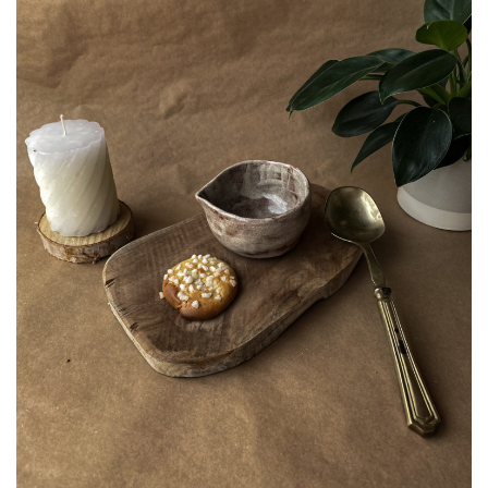
A
L
L
E
É
S
T
T
A
I
:
T
2
0
:
,
3
0
5
0
,
€
0
.
0
€
.