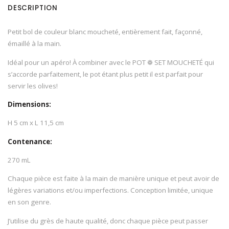
DESCRIPTION
Petit bol de couleur blanc moucheté, entièrement fait, façonné,
émaillé à la main.
Idéal pour un apéro! À combiner avec le POT ❁ SET MOUCHETÉ qui
s’accorde parfaitement, le pot étant plus petit il est parfait pour
servir les olives!
Dimensions:
H 5 cm x L 11,5 cm
Contenance:
270 mL
Chaque pièce est faite à la main de manière unique et peut avoir de
légères variations et/ou imperfections. Conception limitée, unique
en son genre.
J’utilise du grès de haute qualité, donc chaque pièce peut passer