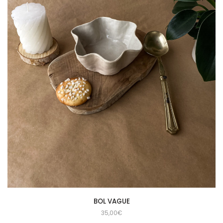
BOL VAGUE
35,00
€