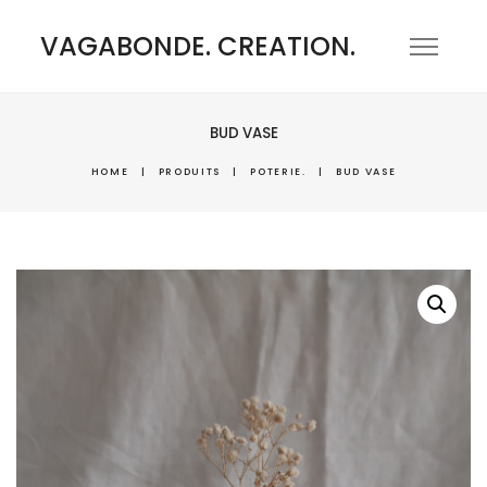
VAGABONDE. CREATION.
BUD VASE
HOME
|
PRODUITS
|
POTERIE.
|
BUD VASE