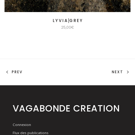
L Y V I A⎟G R E Y
25,00
€
PREV
NEXT
VAGABONDE CREATION
Connexion
Flux des publications