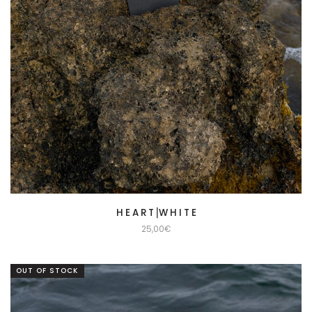
H E A R T⎟W H I T E
25,00
€
OUT OF STOCK