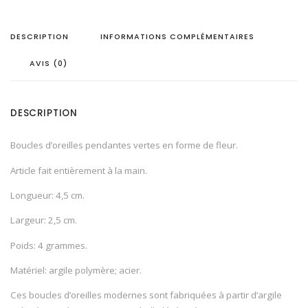
M
I
L
DESCRIPTION
INFORMATIONS COMPLÉMENTAIRES
L
A
⎟
AVIS (0)
G
R
E
E
N
DESCRIPTION
Boucles d’oreilles pendantes vertes en forme de fleur.
Article fait entièrement à la main.
Longueur: 4,5 cm.
Largeur: 2,5 cm.
Poids: 4 grammes.
Matériel: argile polymère; acier.
Ces boucles d’oreilles modernes sont fabriquées à partir d’argile