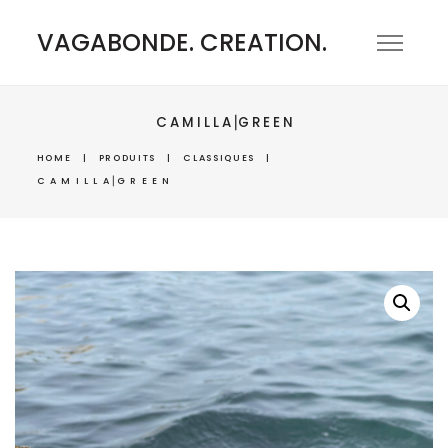
VAGABONDE. CREATION.
C A M I L L A⎟G R E E N
HOME
|
PRODUITS
|
CLASSIQUES
|
C A M I L L A⎟G R E E N