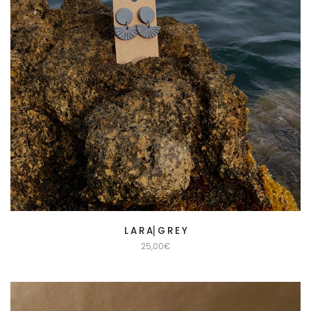
L A R A⎜G R E Y
25,00
€