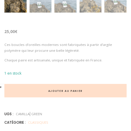
25,00
€
Ces boucles d’oreilles modernes sont fabriquées à partir d’argile
polymère qui leur procure une belle légèreté.
Chaque paire est artisanale, unique et fabriquée en France.
1 en stock
q
+
-
u
AJOUTER AU PANIER
a
n
t
i
t
UGS :
CAMILLA⎜GREEN
é
d
CATÉGORIE :
CLASSIQUES
e
C
A