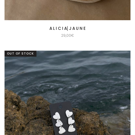
A L I C I A⎜J A U N E
29,00
€
OUT OF STOCK