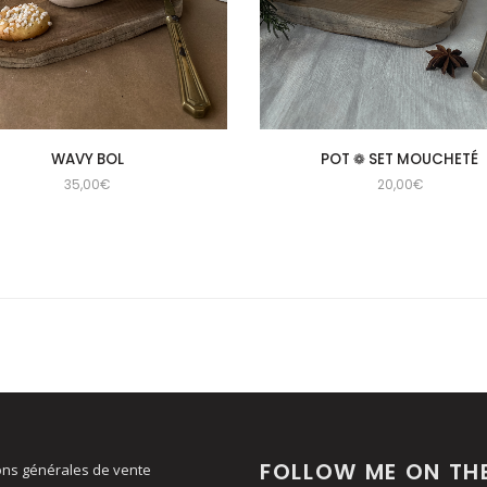
WAVY BOL
POT ❁ SET MOUCHETÉ
35,00
€
20,00
€
FOLLOW ME ON TH
ons générales de vente