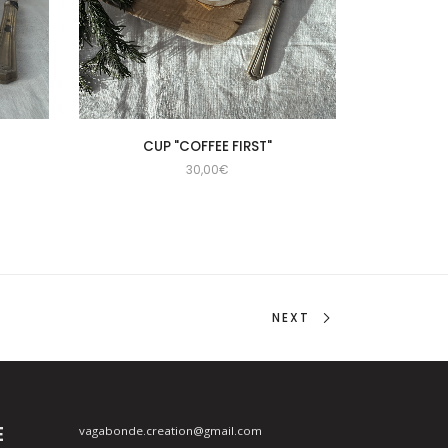
CUP "COFFEE FIRST"
30,00
€
NEXT
E
vagabonde.creation@gmail.com