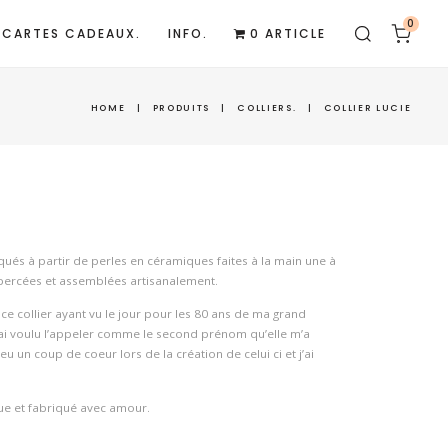
0
CARTES CADEAUX.
INFO.
0 ARTICLE
HOME
|
PRODUITS
|
COLLIERS.
|
COLLIER LUCIE
ués à partir de perles en céramiques faites à la main une à
 percées et assemblées artisanalement.
e collier ayant vu le jour pour les 80 ans de ma grand
j’ai voulu l’appeler comme le second prénom qu’elle m’a
eu un coup de coeur lors de la création de celui ci et j’ai
que et fabriqué avec amour.