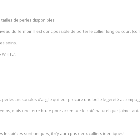
tailles de perles disponibles.
eau du fermoir. Il est donc possible de porter le collier long ou court (c
es soins.
A WHITE”.
s perles artisanales d’argile qui leur procure une belle légèreté accompag
 temps, mais une terre brute pour accentuer le coté naturel que j’aime tant.
tes les pièces sont uniques, il n’y aura pas deux colliers identiques!