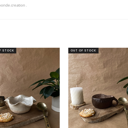
onde.creation .
F STOCK
OUT OF STOCK