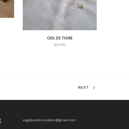
OEIL DE TIGRE
45,00
€
NEXT
E
vagabonde.creation@gmail.com