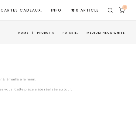
0
CARTES CADEAUX.
INFO.
0 ARTICLE
HOME
|
PRODUITS
|
POTERIE.
|
MEDIUM NECK WHITE
nné, émaillé à la main.
z vous! Cette pièce a été réalisée au tour.