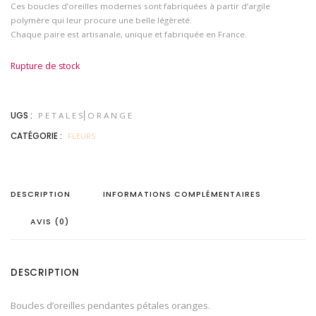
Ces boucles d’oreilles modernes sont fabriquées à partir d’argile
polymère qui leur procure une belle légèreté.
Chaque paire est artisanale, unique et fabriquée en France.
Rupture de stock
UGS :
P E T A L E S⎜O R A N G E
CATÉGORIE :
FLEURS
DESCRIPTION
INFORMATIONS COMPLÉMENTAIRES
AVIS (0)
DESCRIPTION
Boucles d’oreilles pendantes pétales oranges.