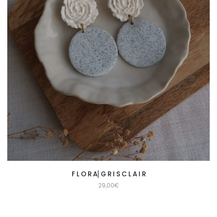
F L O R A⎜G R I S C L A I R
29,00
€