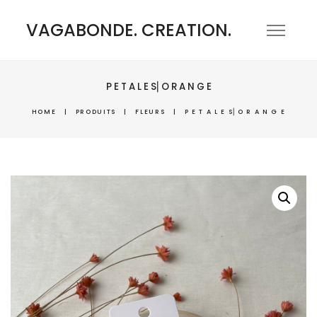
VAGABONDE. CREATION.
P E T A L E S⎜O R A N G E
HOME
|
PRODUITS
|
FLEURS
|
P E T A L E S⎜O R A N G E