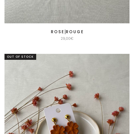
R O S E⎟R O U G E
29,00
€
OUT OF STOCK