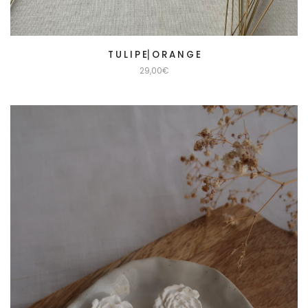
T U L I P E⎜O R A N G E
29,00
€