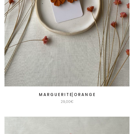
M A R G U E R I T E⎜O R A N G E
29,00
€