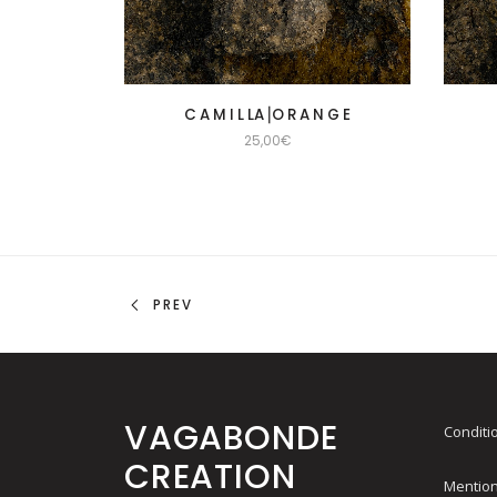
C A M I L LA⎟O R A N G E
25,00
€
PREV
VAGABONDE
Conditi
CREATION
Mention