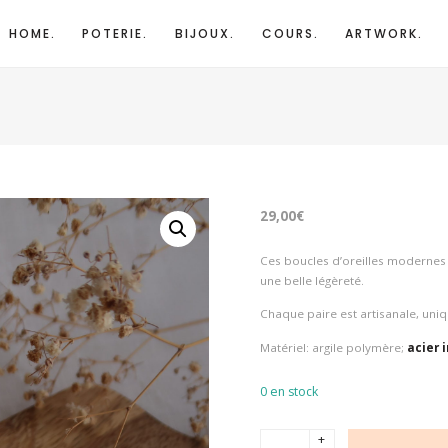
HOME.
POTERIE.
BIJOUX.
COURS.
ARTWORK.
29,00
€
Ces boucles d’oreilles modernes 
une belle légèreté.
Chaque paire est artisanale, uniq
Matériel: argile polymère;
acier
0 en stock
q
+