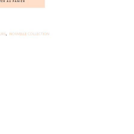
TER AU PANIER
URS
,
NOUVELLE COLLECTION