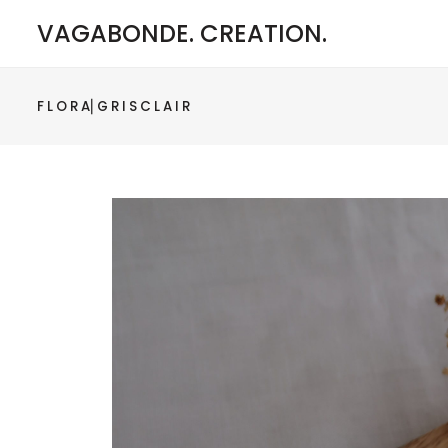
VAGABONDE. CREATION.
F L O R A⎜G R I S C L A I R