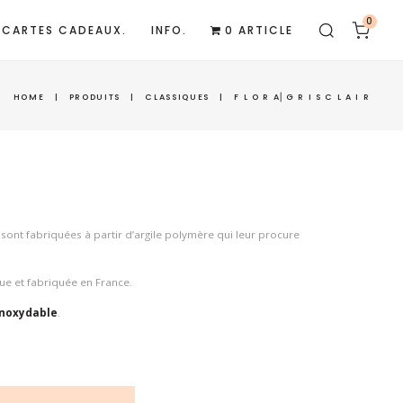
0
CARTES CADEAUX.
INFO.
0 ARTICLE
HOME
|
PRODUITS
|
CLASSIQUES
|
F L O R A⎜G R I S C L A I R
sont fabriquées à partir d’argile polymère qui leur procure
ue et fabriquée en France.
inoxydable
.