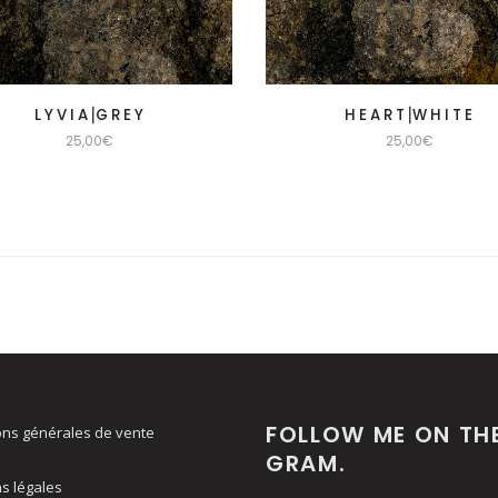
L Y V I A⎟G R E Y
H E A R T⎟W H I T E
25,00
€
25,00
€
FOLLOW ME ON TH
ons générales de vente
GRAM.
s légales