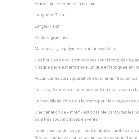
Article fait entièrement à la main.
Longueur: 7 cm.
Largeur: 4 cm.
Poids: 6 grammes.
Matériel: argile polymère; acier inoxydable.
Ces boucles d’oreilles modernes sont fabriquées à parti
Chaque paire est artisanale, unique et fabriquée en Fr
Aucun vernis qui risquerait de s’écailler au fil du temps
Les clous/crochets et anneaux sont en acier avec un bou
Le maquillage, l’huile ou la crème pour le visage dessu
Une variation de « motif » est possible, car toutes les 
sont très souvent mises en vente.
Toute commande sera joliment emballée, prête à être of
Si vous souhaitez ajouter un message personnel pour a