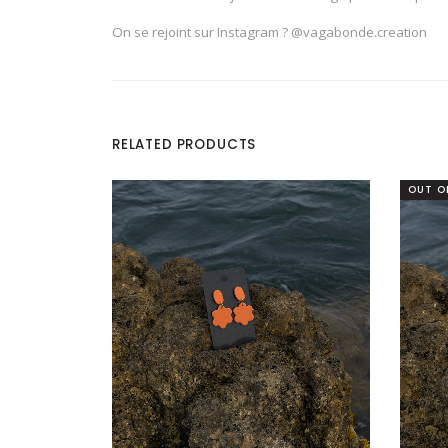
On se rejoint sur Instagram ? @vagabonde.creation
RELATED PRODUCTS
OUT O