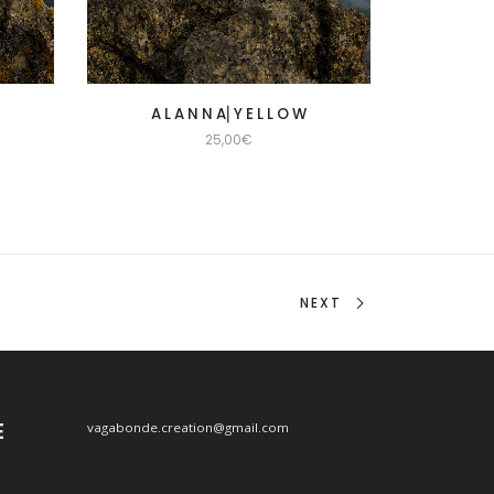
A L A N N A⎜Y E L L O W
25,00
€
NEXT
E
vagabonde.creation@gmail.com