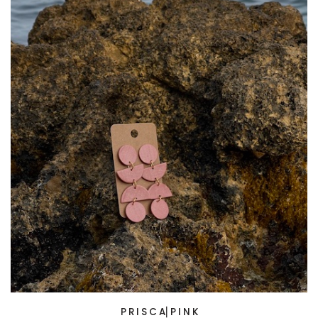
P R I S C A⎜P I N K