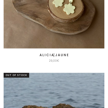
A L I C I A⎜J A U N E
29,00
€
OUT OF STOCK