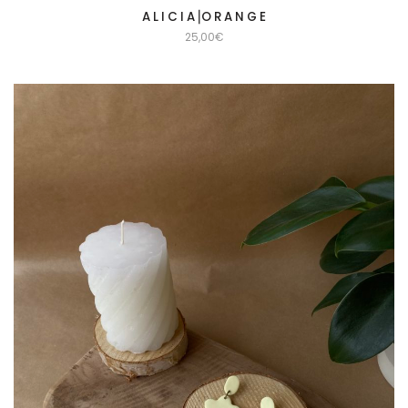
A L I C I A⎟O R A N G E
25,00
€