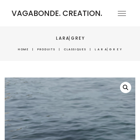
VAGABONDE. CREATION.
L A R A⎜G R E Y
HOME
|
PRODUITS
|
CLASSIQUES
|
L A R A⎜G R E Y