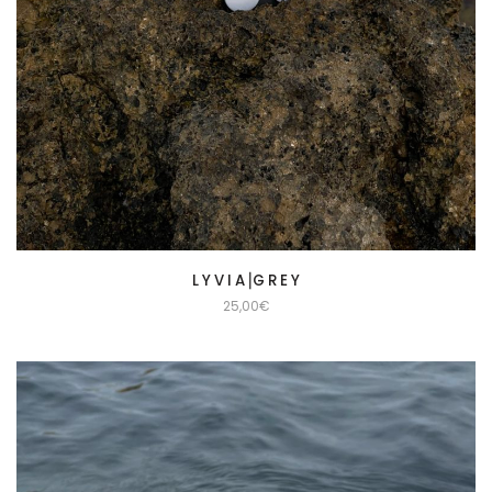
L Y V I A⎟G R E Y
25,00
€